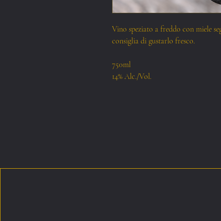
Vino speziato a freddo con miele se
consiglia di gustarlo fresco.
750ml
14% Alc./Vol.
L'Alchimista Ticinese
+41 79 509 34 60
Ticino, Swit
Alchimistaticinese@gmail.co